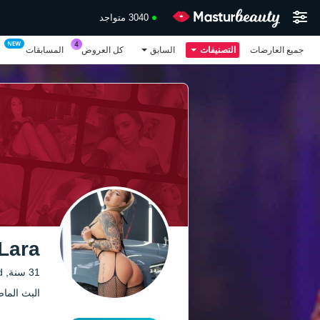
3040 متواجد
جميع العارضات
التصنيفات
السابق
كل العروض
المسابقات
Lara
31 سنة, Dreamland
البث الماضي: 4 من