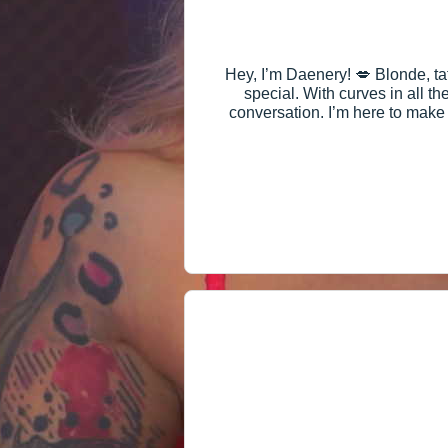
Hey, I’m Daenery! 💋 Blonde, ta
special. With curves in all t
conversation. I’m here to make 