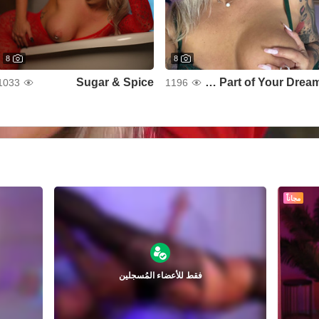
8
8
Sugar & Spice
The Best Part of Your Dream
1033
1196
مجاناً
فقط للأعضاء المُسجلين