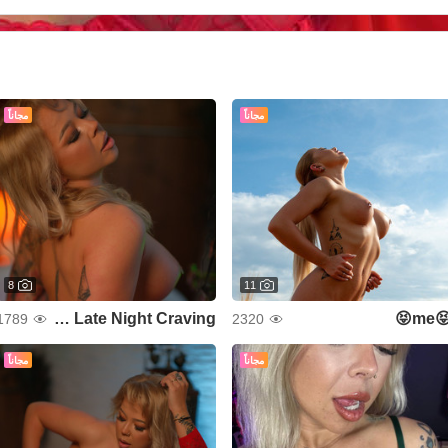
مجاناً
مجاناً
8
11
Your Late Night Craving
😝me
1789
2320
مجاناً
مجاناً