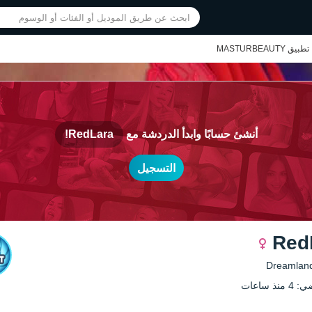
تطبيق MASTURBEAUTY
أنشئ حسابًا وابدأ الدردشة مع
RedLara!
التسجيل
Red
ذ ساعات