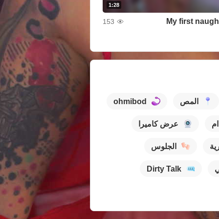
1:28
My first naugh
153
المص
ohmibod
ام
عرض كاميرا
ية
الجلوس
Dirty Talk