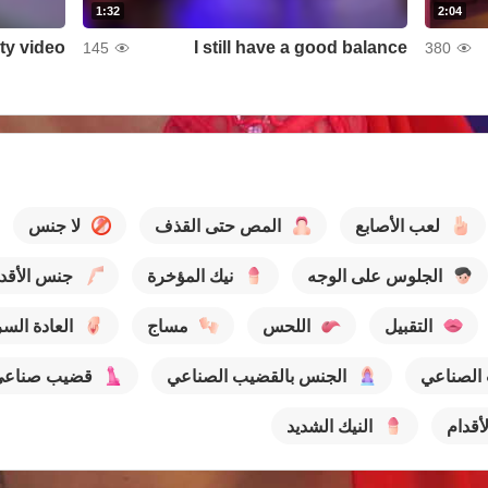
1:32
2:04
ty video
I still have a good balance
145
380
لعب الأصابع
المص حتى القذف
لا جنس
الجلوس على الوجه
نيك المؤخرة
جنس الأقد
التقبيل
اللحس
مساج
العادة السر
 الصناعي
الجنس بالقضيب الصناعي
قضيب صناعي
أقدام
النيك الشديد