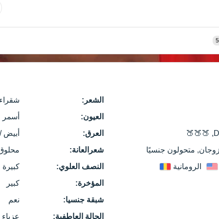
5
الشعر:
شقراء
العيون:
أسمر
Dr
العرق:
أبيض /
زوجان, متحولون جنسيًا
شعرالعانة:
محلوق
الرومانية
النصف العلوي:
كبيرة 
المؤخرة:
كبير
شبقة جنسيا:
نعم
الحالة العاطفية:
عزباء