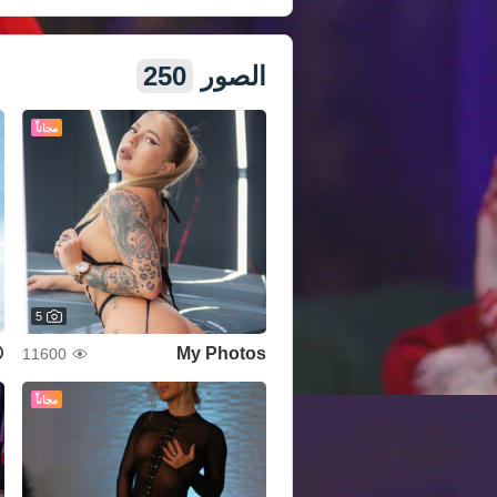
الصور
250
مجاناً
5
😝
My Photos
11600
مجاناً