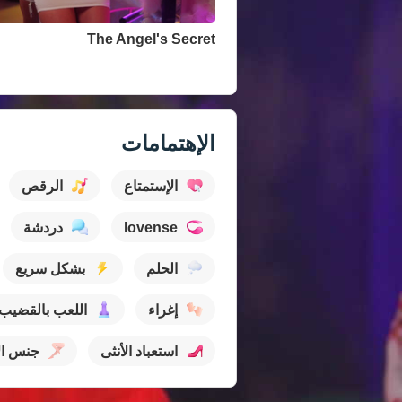
The Angel's Secret
عرض كل مقاطع الفيديو
الإهتمامات
الإستمتاع
الرقص
lovense
دردشة
الحلم
بشكل سريع
إغراء
اللعب بالقضيب
استعباد الأنثى
جنس ال