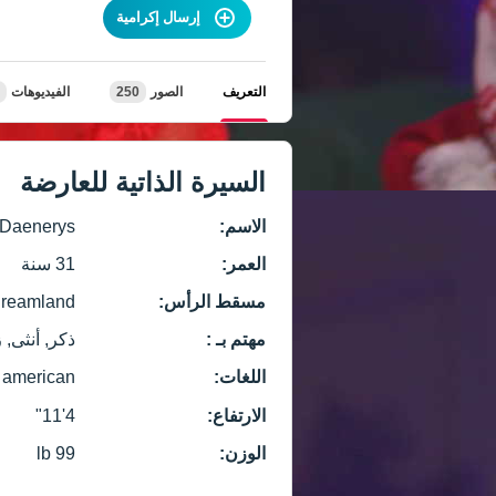
إرسال إكرامية
التعريف
الصور
250
الفيديوهات
السيرة الذاتية للعارضة
الاسم:
Daenerys
العمر:
31 سنة
مسقط الرأس:
eamland, 🍑🍑🍑
مهتم بـ :
ذكر, أنثى, 
اللغات:
american
الارتفاع:
4'11"
الوزن:
99 lb