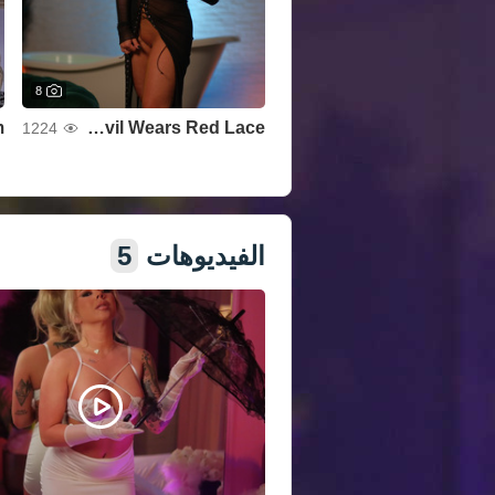
8
The Devil Wears Red Lace
1224
عرض كل الصور
الفيديوهات
5