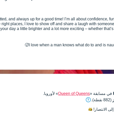
tted, and always up for a good time! I’m all about confidence, 
he right places, I love to show off and share a laugh with someon
your day a little brighter and a lot more exciting – whether that’
having a genuine chat! Let’s get to know each other and se
I love when a man knows what do to and is naugt
في مسابقة «
Queen of Queens
» لأوروبا.
(882 نقطة).
إلى
الانتصار!