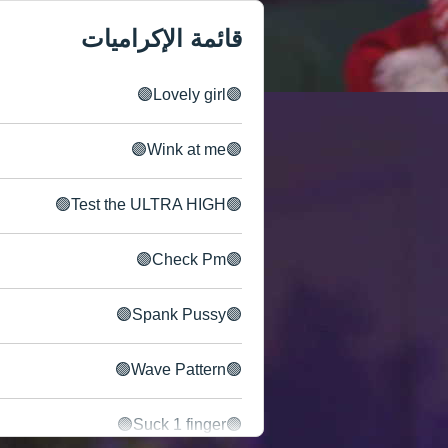
قائمة الإكراميات
🟣Lovely girl🟣
🟣Wink at me🟣
🟢Test the ULTRA HIGH🟢
🟣Check Pm🟣
🟣Spank Pussy🟣
🟢Wave Pattern🟢
🟣Suck 1 finger🟣