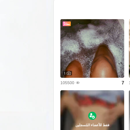
مجاناً
1
7
105500
فقط للأعضاء المُسجلين