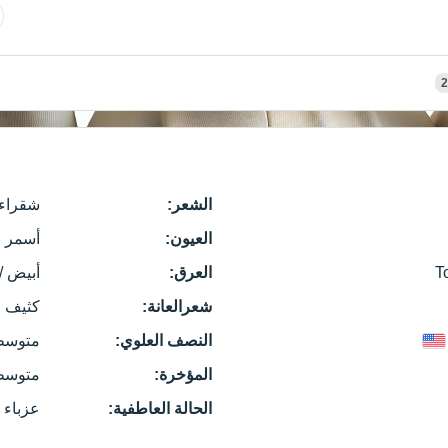
2
الشعر:
شقراء
العيون:
أسمر
T
العرق:
أبيض /
شعرالعانة:
كثيف ا
النصف العلوي:
متوسط
المؤخرة:
متوسط
الحالة العاطفية:
عزباء