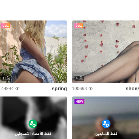
مجاناً
مجاناً
1
4
spring
shoe
144944
100663
فقط للمتابعين
فقط للأعضاء المُسجلين