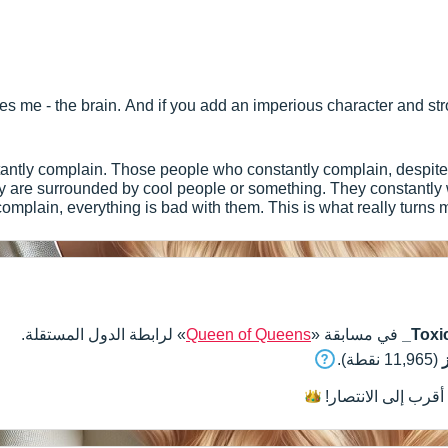
s me - the brain. And if you add an imperious character and strong 
antly complain. Those people who constantly complain, despite t
hey are surrounded by cool people or something. They constantl
complain, everything is bad with them. This is what really turns
people, unfortunately. Yes, i
_Toxi
في مسابقة «
Queen of Queens
» لرابطة الدول المستقلة.
(11,965 نقطة).
أقرب إلى
الانتصار!