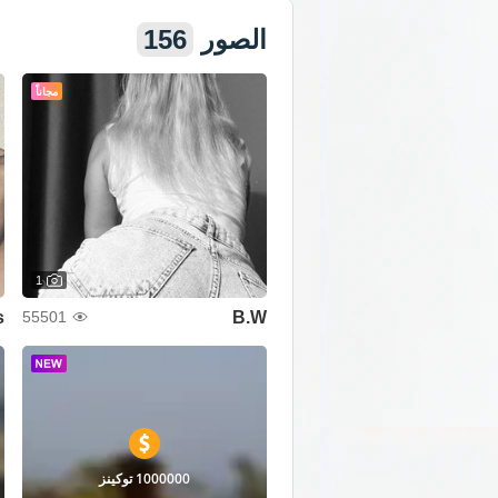
الصور
156
مجاناً
1
s
B.W
55501
1000000 توكينز