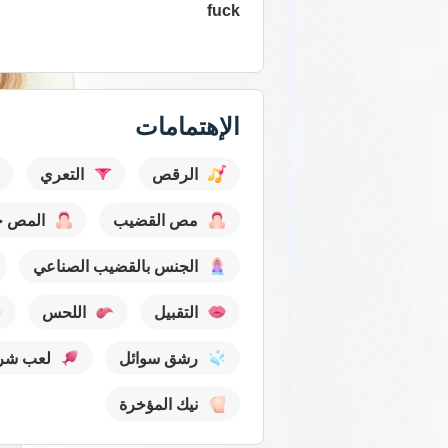
fuck
عرض كل مقاطع الفيديو
الإهتمامات
الرقص
التعري
مص القضيب
المص ح
الجنس بالقضيب الصناعي
التقبيل
اللحس
رشق سوائل
لعب شر
نيك المؤخرة