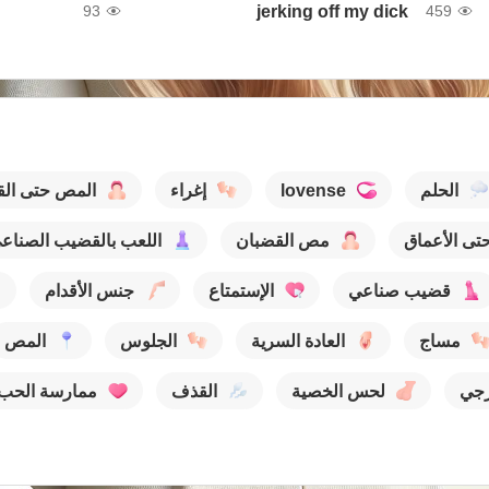
jerking off my dick
93
459
الحلم
lovense
إغراء
المص حتى ال
تى الأعماق
مص القضبان
اللعب بالقضيب الصناع
قضيب صناعي
الإستمتاع
جنس الأقدام
مساج
العادة السرية
الجلوس
المص
جي
لحس الخصية
القذف
ممارسة الحب