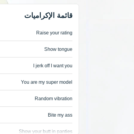
قائمة الإكراميات
Raise your rating
Show tongue
I jerk off I want you
You are my super model
Random vibration
Bite my ass
Show your butt in panties