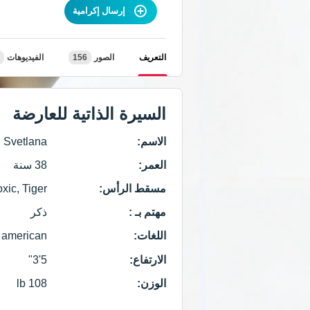
إرسال إكرامية
التعريف
الصور
156
الفيديوهات
السيرة الذاتية للعارضة
الاسم:
Svetlana
العمر:
38 سنة
مسقط الرأس:
oxic, Tiger
مهتم بـ :
ذكر
اللغات:
american
الارتفاع:
5'3"
الوزن:
108 lb