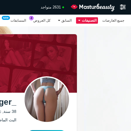
2631 متواجد
جميع العارضات
التصنيفات
السابق
كل العروض
المسابقات
_Toxic_Tiger_
38 سنة, Toxic
البث الماضي: 59 من