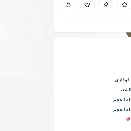
 قوقازي
لشعر
ة الحجم
ة الحجم