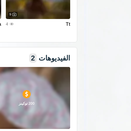
9
a
Tt
4
عرض كل الصور
الفيديوهات
2
200 توكينز