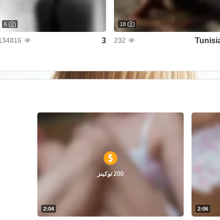
6
18
3
Tunisi
134816
232
200 توكينز
2:04
2:06