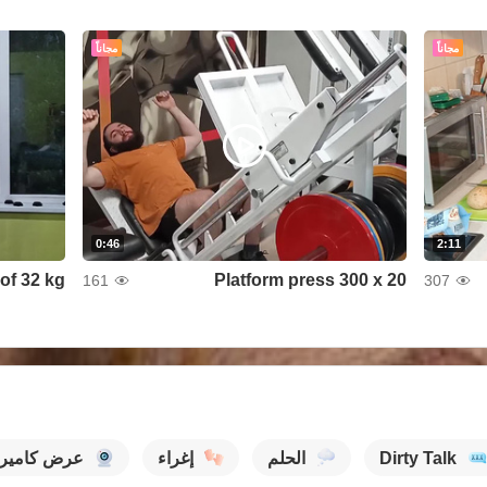
مجاناً
مجاناً
0:46
2:11
 of 32 kg
Platform press 300 x 20
161
307
Dirty Talk
الحلم
إغراء
عرض كاميرا