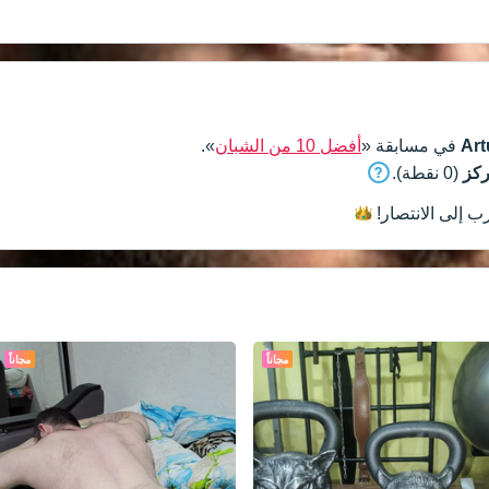
Ar
في مسابقة «
أفضل 10 من الشبان
».
(0 نقطة).
ب إلى
الانتصار!
مجاناً
مجاناً