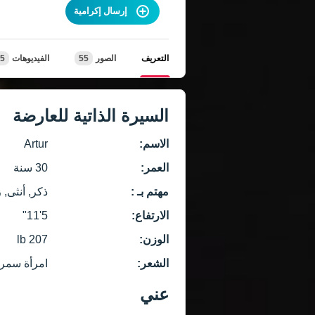
إرسال إكرامية
التعريف
الصور
55
الفيديوهات
5
السيرة الذاتية للعارضة
الاسم:
Artur
العمر:
30 سنة
مهتم بـ :
ذكر, أنثى, 
الارتفاع:
5'11"
الوزن:
207 lb
الشعر:
امرأة سمرا
عني