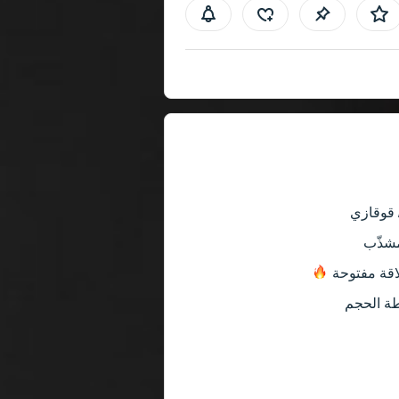
 قوقازي
شذّب
اقة
مفتوحة
ة الحجم