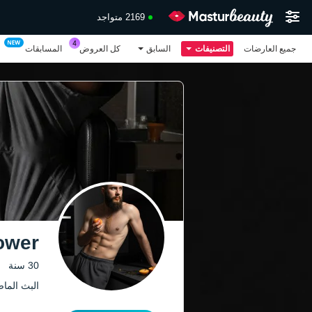
2169 متواجد
جميع العارضات
التصنيفات
السابق
كل العروض
المسابقات
ower
30 سنة
البث الماضي: 2.08.26