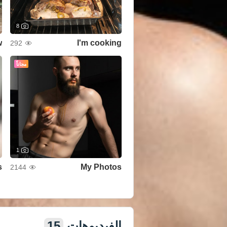
8
w
I'm cooking
292
مجاناً
1
s
My Photos
2144
عرض كل الصور
الفيديوهات
15