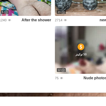
5
23
After the shower
ne
1240
2714
50 توكينز
12
Nude photo
75