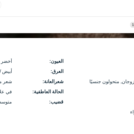
1
العيون:
أخضر
العرق:
أبيض /
زوجان, متحولون جنسيًا
شعرالعانة:
شعر م
الحالة العاطفية:
في عل
قضيب:
متوسط
ء