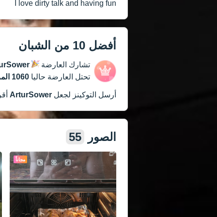
I love dirty talk and having fun
أفضل 10 من الشبان
تشارك العارضة
turSower
تحتل العارضة حاليا
1060 المركز
أرسل التوكينز لجعل
ArturSower
أقر
الصور
55
مجاناً