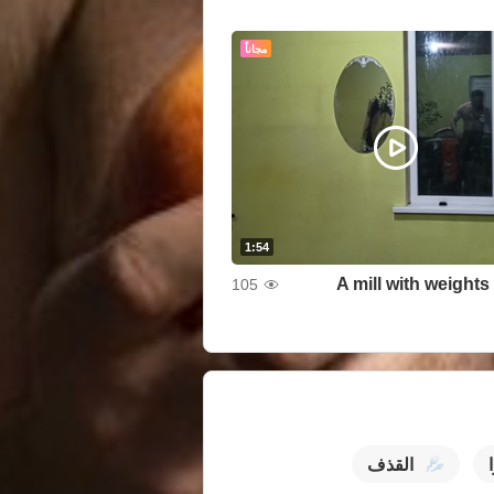
مجاناً
1:54
A mill with weights
105
القذف